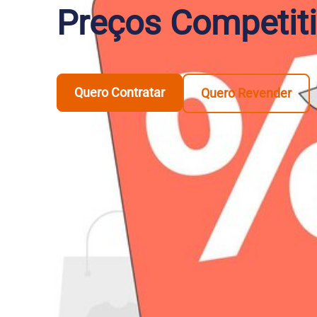
Preços Competit
Quero Contratar
Quero Revender