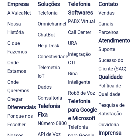
Empresa
Soluções
Telefonia
Contato
Softwares
A VulcaNet
Telefonia​
Vendas
PABX Virtual
Nossa
Omnichannel
Canais
História
Call Center
Parceiros
ChatBot
Atendimento
O que
URA
Help Desk
Suporte
Fazemos
Integração
Conectividade
Sucesso do
Onde
CTI
Telemetria
Cliente (SAC)
Estamos
Bina
IoT
Qualidade
Onde
Inteligente
Política de
Dados
Queremos
Robô de Voz
Qualidade
Consultoria
Chegar
Telefonia
Pesquisa de
Telefonia
Diferenciais
para Google
Satisfação
Fixa
Por que nos
e Microsoft
Número 0800
Escolher
Ouvidoria
Telefonia
Imprensa
API de Voz
Nossos
para Google