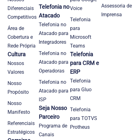
Assessoria de
Telefonia no
Diferenciais
Voice
Imprensa
Atacado
Competitivos
Telefonia
Telefonia no
Área de
para
Atacado para
Cobertura e
Microsoft
Integradores
Rede Própria
Teams
Telefonia no
Cultura
Telefonia
Atacado para
para CRM e
Nossos
Operadoras
ERP
Valores
Telefonia
Telefonia no
Nosso
para Gluo
Atacado para
Propósito
CRM
ISP
Nosso
Seja Nosso
Telefonia
Manifesto
Parceiro
para TOTVS
Referenciais
Programa de
Protheus
Estratégicos
Canais