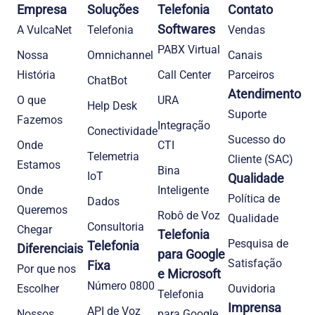
Empresa
Soluções
Telefonia
Contato
Softwares
A VulcaNet
Telefonia​
Vendas
PABX Virtual
Nossa
Omnichannel
Canais
História
Call Center
Parceiros
ChatBot
Atendimento
O que
URA
Help Desk
Suporte
Fazemos
Integração
Conectividade
Sucesso do
Onde
CTI
Telemetria
Cliente (SAC)
Estamos
Bina
IoT
Qualidade
Onde
Inteligente
Política de
Dados
Queremos
Robô de Voz
Qualidade
Consultoria
Chegar
Telefonia
Pesquisa de
Telefonia
Diferenciais
para Google
Satisfação
Fixa
Por que nos
e Microsoft
Número 0800
Escolher
Ouvidoria
Telefonia
Imprensa
API de Voz
Nossos
para Google