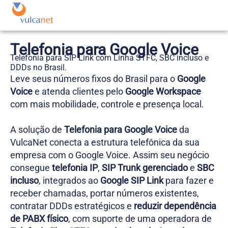
Telefonia para Google Voice
Telefonia para SIP Link com Linha STFC, SBC incluso e
DDDs no Brasil.
Leve seus números fixos do Brasil para o
Google
Voice
e atenda clientes pelo
Google Workspace
com mais mobilidade, controle e presença local.
A solução de
Telefonia para Google Voice
da
VulcaNet conecta a estrutura telefônica da sua
empresa com o Google Voice. Assim seu negócio
consegue
telefonia IP
,
SIP Trunk gerenciado
e
SBC
incluso
, integrados ao
Google SIP Link
para fazer e
receber chamadas, portar números existentes,
contratar DDDs estratégicos e
reduzir dependência
de PABX físico
, com suporte de uma operadora de