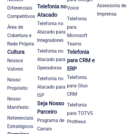
Assessoria de
Telefonia no
Diferenciais
Voice
Imprensa
Atacado
Competitivos
Telefonia
Telefonia no
Área de
para
Atacado para
Cobertura e
Microsoft
Integradores
Rede Própria
Teams
Telefonia no
Cultura
Telefonia
Atacado para
para CRM e
Nossos
Operadoras
ERP
Valores
Telefonia
Telefonia no
Nosso
para Gluo
Atacado para
Propósito
CRM
ISP
Nosso
Seja Nosso
Telefonia
Manifesto
Parceiro
para TOTVS
Referenciais
Programa de
Protheus
Estratégicos
Canais