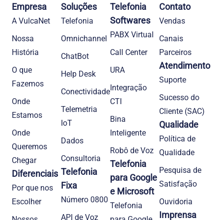
Empresa
Soluções
Telefonia
Contato
Softwares
A VulcaNet
Telefonia​
Vendas
PABX Virtual
Nossa
Omnichannel
Canais
História
Call Center
Parceiros
ChatBot
Atendimento
O que
URA
Help Desk
Suporte
Fazemos
Integração
Conectividade
Sucesso do
Onde
CTI
Telemetria
Cliente (SAC)
Estamos
Bina
IoT
Qualidade
Onde
Inteligente
Política de
Dados
Queremos
Robô de Voz
Qualidade
Consultoria
Chegar
Telefonia
Pesquisa de
Telefonia
Diferenciais
para Google
Satisfação
Fixa
Por que nos
e Microsoft
Número 0800
Escolher
Ouvidoria
Telefonia
Imprensa
API de Voz
Nossos
para Google