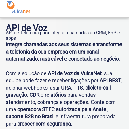
API de Voz
API de Telefonia para integrar chamadas ao CRM, ERP e
apps
Integre chamadas aos seus sistemas e transforme
a telefonia da sua empresa em um canal
automatizado, rastreável e conectado ao negócio.
Com a solução de
API de Voz da VulcaNet
, sua
equipe pode fazer e receber ligações por
API REST
,
acionar webhooks, usar
URA
,
TTS
,
click-to-call
,
gravação
,
CDR
e
relatórios
para vendas,
atendimento, cobrança e operações. Conte com
uma
operadora STFC autorizada pela
Anatel
,
suporte
B2B
no Brasil
e infraestrutura preparada
para
crescer com segurança
.