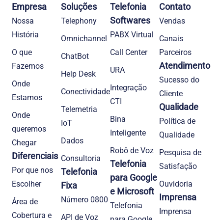
Empresa
Soluções
Telefonia
Contato
Softwares
Nossa
Telephony
Vendas
História
PABX Virtual
Omnichannel
Canais
O que
Call Center
Parceiros
ChatBot
Atendimento
Fazemos
URA
Help Desk
Sucesso do
Onde
Integração
Conectividade
Cliente
Estamos
CTI
Qualidade
Telemetria
Onde
Bina
Política de
IoT
queremos
Inteligente
Qualidade
Dados
Chegar
Robô de Voz
Pesquisa de
Diferenciais
Consultoria
Telefonia
Satisfação
Por que nos
Telefonia
para Google
Escolher
Ouvidoria
Fixa
e Microsoft
Imprensa
Número 0800
Área de
Telefonia
Imprensa
Cobertura e
API de Voz
para Google