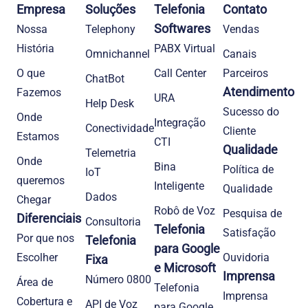
Empresa
Soluções
Telefonia
Contato
Softwares
Nossa
Telephony
Vendas
História
PABX Virtual
Omnichannel
Canais
O que
Call Center
Parceiros
ChatBot
Atendimento
Fazemos
URA
Help Desk
Sucesso do
Onde
Integração
Conectividade
Cliente
Estamos
CTI
Qualidade
Telemetria
Onde
Bina
Política de
IoT
queremos
Inteligente
Qualidade
Dados
Chegar
Robô de Voz
Pesquisa de
Diferenciais
Consultoria
Telefonia
Satisfação
Por que nos
Telefonia
para Google
Escolher
Ouvidoria
Fixa
e Microsoft
Imprensa
Número 0800
Área de
Telefonia
Imprensa
Cobertura e
API de Voz
para Google