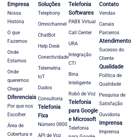
Empresa
Soluções
Telefonia
Contato
Softwares
Nossa
Telephony
Vendas
História
PABX Virtual
Omnichannel
Canais
O que
Call Center
Parceiros
ChatBot
Atendimento
Fazemos
URA
Help Desk
Sucesso do
Onde
Integração
Conectividade
Cliente
Estamos
CTI
Qualidade
Telemetria
Onde
Bina
Política de
IoT
queremos
Inteligente
Qualidade
Dados
Chegar
Robô de Voz
Pesquisa de
Diferenciais
Consultoria
Telefonia
Satisfação
Por que nos
Telefonia
para Google
Escolher
Ouvidoria
Fixa
e Microsoft
Imprensa
Número 0800
Área de
Telefonia
Imprensa
Cobertura e
API de Voz
para Google