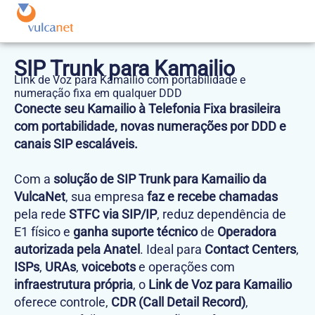
SIP Trunk para Kamailio
Link de Voz para Kamailio com portabilidade e
numeração fixa em qualquer DDD
Conecte seu Kamailio à Telefonia Fixa brasileira
com portabilidade, novas numerações por DDD e
canais SIP escaláveis.
Com a
solução de SIP Trunk para Kamailio da
VulcaNet
, sua empresa
faz e recebe chamadas
pela rede
STFC via SIP/IP
, reduz dependência de
E1 físico e
ganha suporte técnico
de
Operadora
autorizada pela Anatel
. Ideal para
Contact Centers
,
ISPs
,
URAs
,
voicebots
e operações com
infraestrutura própria
, o
Link de Voz para Kamailio
oferece controle,
CDR
(Call Detail Record)
,