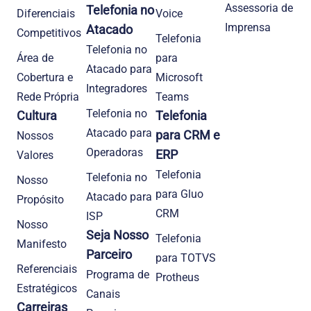
Assessoria de
Telefonia no
Diferenciais
Voice
Imprensa
Atacado
Competitivos
Telefonia
Telefonia no
Área de
para
Atacado para
Cobertura e
Microsoft
Integradores
Rede Própria
Teams
Telefonia no
Cultura
Telefonia
Atacado para
para CRM e
Nossos
Operadoras
ERP
Valores
Telefonia
Telefonia no
Nosso
para Gluo
Atacado para
Propósito
CRM
ISP
Nosso
Seja Nosso
Telefonia
Manifesto
Parceiro
para TOTVS
Referenciais
Programa de
Protheus
Estratégicos
Canais
Carreiras