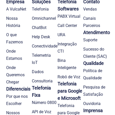
Empresa
Soluções
Telefonia
Contato
Softwares
A VulcaNet
Telefonia​
Vendas
PABX Virtual
Nossa
Omnichannel
Canais
História
Call Center
Parceiros
ChatBot
Atendimento
O que
URA
Help Desk
Suporte
Fazemos
Integração
Conectividade
Sucesso do
Onde
CTI
Telemetria
Cliente (SAC)
Estamos
Bina
IoT
Qualidade
Onde
Inteligente
Política de
Dados
Queremos
Robô de Voz
Qualidade
Consultoria
Chegar
Telefonia
Pesquisa de
Telefonia
Diferenciais
para Google
Satisfação
Fixa
Por que nos
e Microsoft
Número 0800
Escolher
Ouvidoria
Telefonia
Imprensa
API de Voz
Nossos
para Google