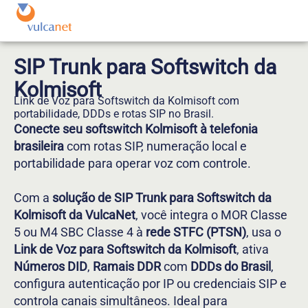
SIP Trunk para Softswitch da
Kolmisoft
Link de Voz para Softswitch da Kolmisoft com
portabilidade, DDDs e rotas SIP no Brasil.
Conecte seu softswitch Kolmisoft à telefonia
brasileira
com rotas SIP, numeração local e
portabilidade para operar voz com controle.
Com a
solução de SIP Trunk para Softswitch da
Kolmisoft da VulcaNet
, você integra o MOR Classe
5 ou M4 SBC Classe 4 à
rede STFC (PTSN)
, usa o
Link de Voz para Softswitch da Kolmisoft
, ativa
Números DID
,
Ramais DDR
com
DDDs do Brasil
,
configura autenticação por IP ou credenciais SIP e
controla canais simultâneos. Ideal para