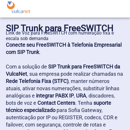
SIP Trunk para FreeSWITCH
Link de Voz para FreeSWITCH com numeração fixa e
escala sob demanda
Conecte seu FreeSWITCH à Telefonia Empresarial
com SIP Trunk
.
Com a solução de
SIP Trunk para FreeSWITCH da
VulcaNet
, sua empresa pode realizar chamadas na
Rede Telefonia Fixa (STFC)
, manter números
atuais, ativar novas numerações, substituir linhas
analógicas e
integrar PABX IP
,
URA
, discadores,
bots de voz e
Contact Centers
. Tenha
suporte
técnico especializado
para Sofia Gateway,
autenticação por IP ou REGISTER, codecs, CDR e
failover, com segurança, controle de rotas e