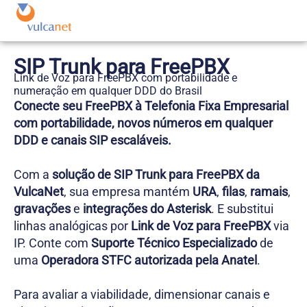
SIP Trunk para FreePBX
Link de Voz para FreePBX com portabilidade e
numeração em qualquer DDD do Brasil
Conecte seu FreePBX à Telefonia Fixa Empresarial
com portabilidade, novos números em qualquer
DDD e canais SIP escaláveis.
Com a
solução de SIP Trunk para FreePBX da
VulcaNet
, sua empresa mantém
URA
,
filas
,
ramais
,
gravações
e
integrações do Asterisk
. E substitui
linhas analógicas por
Link de Voz para FreePBX
via
IP. Conte com
Suporte Técnico Especializado
de
uma
Operadora STFC autorizada pela Anatel
.
Para avaliar a viabilidade, dimensionar canais e