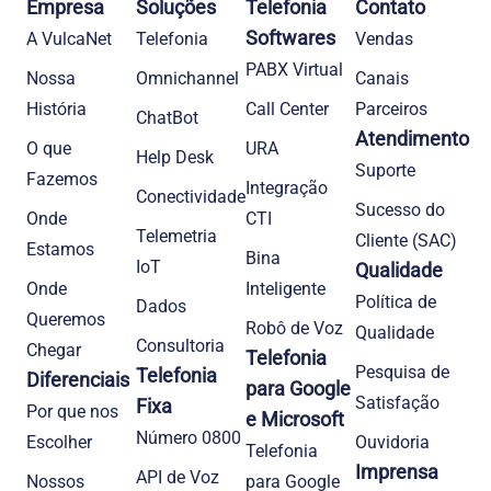
Empresa
Soluções
Telefonia
Contato
Softwares
A VulcaNet
Telefonia​
Vendas
PABX Virtual
Nossa
Omnichannel
Canais
História
Call Center
Parceiros
ChatBot
Atendimento
O que
URA
Help Desk
Suporte
Fazemos
Integração
Conectividade
Sucesso do
Onde
CTI
Telemetria
Cliente (SAC)
Estamos
Bina
IoT
Qualidade
Onde
Inteligente
Política de
Dados
Queremos
Robô de Voz
Qualidade
Consultoria
Chegar
Telefonia
Pesquisa de
Telefonia
Diferenciais
para Google
Satisfação
Fixa
Por que nos
e Microsoft
Número 0800
Escolher
Ouvidoria
Telefonia
Imprensa
API de Voz
Nossos
para Google