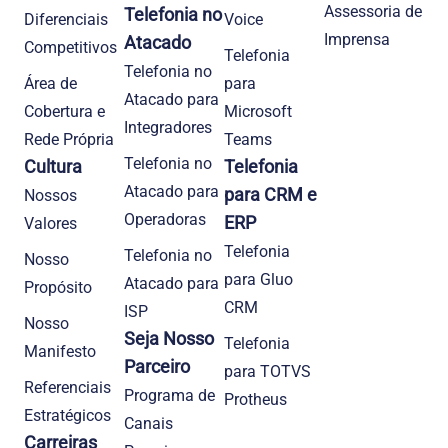
Assessoria de
Telefonia no
Diferenciais
Voice
Imprensa
Atacado
Competitivos
Telefonia
Telefonia no
Área de
para
Atacado para
Cobertura e
Microsoft
Integradores
Rede Própria
Teams
Telefonia no
Cultura
Telefonia
Atacado para
para CRM e
Nossos
Operadoras
ERP
Valores
Telefonia
Telefonia no
Nosso
para Gluo
Atacado para
Propósito
CRM
ISP
Nosso
Seja Nosso
Telefonia
Manifesto
Parceiro
para TOTVS
Referenciais
Programa de
Protheus
Estratégicos
Canais
Carreiras