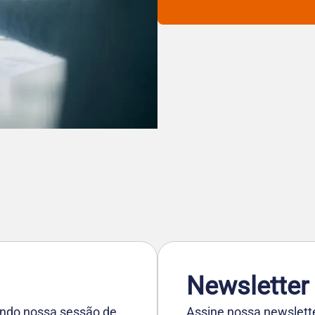
Newsletter
tando nossa sessão de
Assine nossa newslett