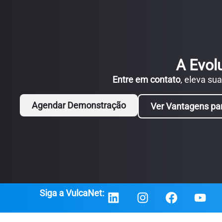
A Evol
Entre em contato
, eleva su
Agendar Demonstração
Ver Vantagens pa
Siga a VulcaNet: