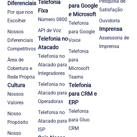
Pesquisa de
Telefonia
Diferenciais
para Google
Satisfação
Fixa
Por que nos
e Microsoft
Número 0800
Escolher
Ouvidoria
Telefonia
Imprensa
API de Voz
Nossos
para Google
Assessoria de
Telefonia no
Diferenciais
Voice
Imprensa
Atacado
Competitivos
Telefonia
Telefonia no
Área de
para
Atacado para
Cobertura e
Microsoft
Integradores
Rede Própria
Teams
Telefonia no
Cultura
Telefonia
Atacado para
para CRM e
Nossos
Operadoras
ERP
Valores
Telefonia
Telefonia no
Nosso
para Gluo
Atacado para
Propósito
CRM
ISP
Nosso