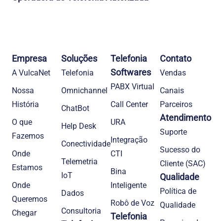
Empresa
Soluções
Telefonia
Contato
Softwares
A VulcaNet
Telefonia​
Vendas
PABX Virtual
Nossa
Omnichannel
Canais
História
Call Center
Parceiros
ChatBot
Atendimento
O que
URA
Help Desk
Suporte
Fazemos
Integração
Conectividade
Sucesso do
Onde
CTI
Telemetria
Cliente (SAC)
Estamos
Bina
IoT
Qualidade
Onde
Inteligente
Política de
Dados
Queremos
Robô de Voz
Qualidade
Consultoria
Chegar
Telefonia