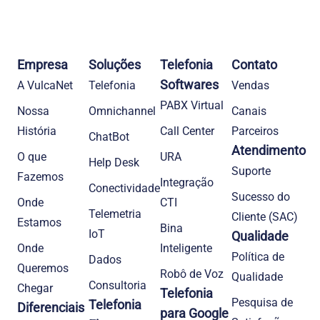
Empresa
Soluções
Telefonia
Contato
Softwares
A VulcaNet
Telefonia​
Vendas
PABX Virtual
Nossa
Omnichannel
Canais
História
Call Center
Parceiros
ChatBot
Atendimento
O que
URA
Help Desk
Suporte
Fazemos
Integração
Conectividade
Sucesso do
Onde
CTI
Telemetria
Cliente (SAC)
Estamos
Bina
IoT
Qualidade
Onde
Inteligente
Política de
Dados
Queremos
Robô de Voz
Qualidade
Consultoria
Chegar
Telefonia
Pesquisa de
Telefonia
Diferenciais
para Google