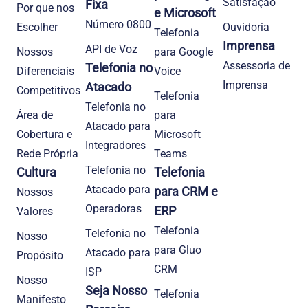
Satisfação
Fixa
Por que nos
e Microsoft
Número 0800
Escolher
Ouvidoria
Telefonia
Imprensa
API de Voz
Nossos
para Google
Assessoria de
Telefonia no
Diferenciais
Voice
Imprensa
Atacado
Competitivos
Telefonia
Telefonia no
Área de
para
Atacado para
Cobertura e
Microsoft
Integradores
Rede Própria
Teams
Telefonia no
Cultura
Telefonia
Atacado para
para CRM e
Nossos
Operadoras
ERP
Valores
Telefonia
Telefonia no
Nosso
para Gluo
Atacado para
Propósito
CRM
ISP
Nosso
Seja Nosso
Telefonia
Manifesto