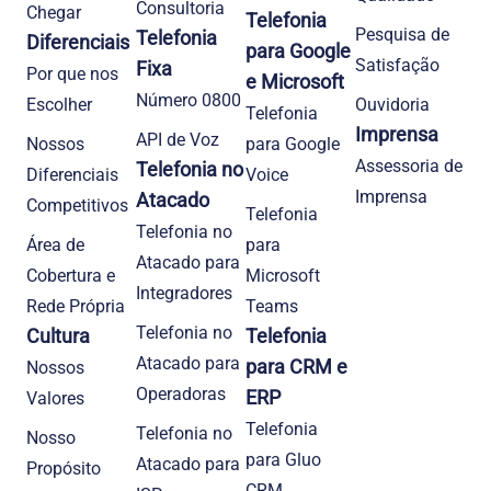
Consultoria
Chegar
Telefonia
Pesquisa de
Telefonia
Diferenciais
para Google
Satisfação
Fixa
Por que nos
e Microsoft
Número 0800
Escolher
Ouvidoria
Telefonia
Imprensa
API de Voz
Nossos
para Google
Assessoria de
Telefonia no
Diferenciais
Voice
Imprensa
Atacado
Competitivos
Telefonia
Telefonia no
Área de
para
Atacado para
Cobertura e
Microsoft
Integradores
Rede Própria
Teams
Telefonia no
Cultura
Telefonia
Atacado para
para CRM e
Nossos
Operadoras
ERP
Valores
Telefonia
Telefonia no
Nosso
para Gluo
Atacado para
Propósito
CRM