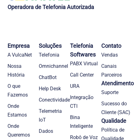
Operadora de Telefonia Autorizada
Empresa
Soluções
Telefonia
Contato
Softwares
A VulcaNet
Telefonia​
Vendas
PABX Virtual
Nossa
Omnichannel
Canais
História
Call Center
Parceiros
ChatBot
Atendimento
O que
URA
Help Desk
Suporte
Fazemos
Integração
Conectividade
Sucesso do
Onde
CTI
Telemetria
Cliente (SAC)
Estamos
Bina
IoT
Qualidade
Onde
Inteligente
Política de
Dados
Queremos
Robô de Voz
Qualidade