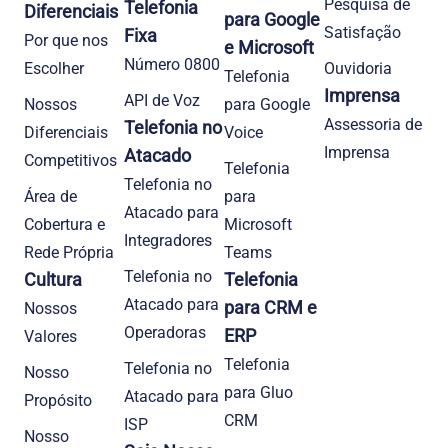
Pesquisa de
Telefonia
Diferenciais
para Google
Satisfação
Fixa
Por que nos
e Microsoft
Número 0800
Escolher
Ouvidoria
Telefonia
Imprensa
API de Voz
Nossos
para Google
Assessoria de
Telefonia no
Diferenciais
Voice
Imprensa
Atacado
Competitivos
Telefonia
Telefonia no
Área de
para
Atacado para
Cobertura e
Microsoft
Integradores
Rede Própria
Teams
Telefonia no
Cultura
Telefonia
Atacado para
para CRM e
Nossos
Operadoras
ERP
Valores
Telefonia
Telefonia no
Nosso
para Gluo
Atacado para
Propósito
CRM
ISP
Nosso