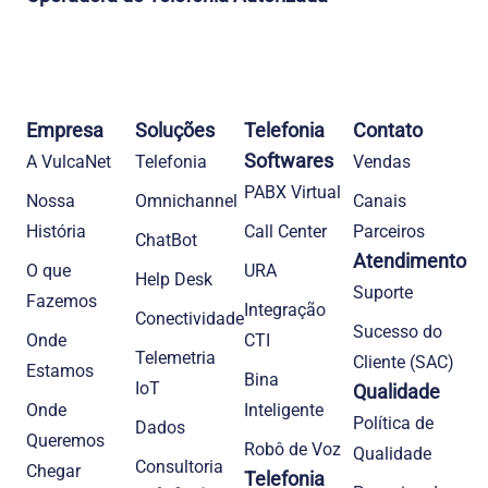
Empresa
Soluções
Telefonia
Contato
Softwares
A VulcaNet
Telefonia​
Vendas
PABX Virtual
Nossa
Omnichannel
Canais
História
Call Center
Parceiros
ChatBot
Atendimento
O que
URA
Help Desk
Suporte
Fazemos
Integração
Conectividade
Sucesso do
Onde
CTI
Telemetria
Cliente (SAC)
Estamos
Bina
IoT
Qualidade
Onde
Inteligente
Política de
Dados
Queremos
Robô de Voz
Qualidade
Consultoria
Chegar
Telefonia