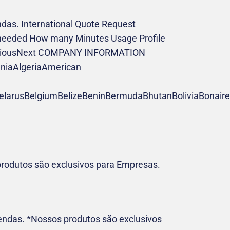
ndas. International Quote Request
 needed How many Minutes Usage Profile
reviousNext COMPANY INFORMATION
iaAlgeriaAmerican
larusBelgiumBelizeBeninBermudaBhutanBoliviaBonaire
 produtos são exclusivos para Empresas.
endas. *Nossos produtos são exclusivos