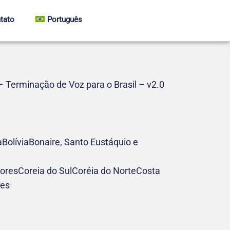
tato
Português
– Terminação de Voz para o Brasil – v2.0
líviaBonaire, Santo Eustáquio e
sCoreia do SulCoréia do NorteCosta
bes