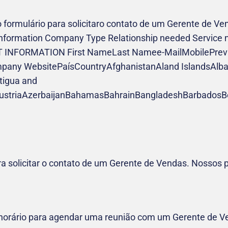
o formulário para solicitaro contato de um Gerente de Ve
Information Company Type Relationship needed Service
ACT INFORMATION First NameLast Namee-MailMobileP
 WebsitePaísCountryAfghanistanAland IslandsAlban
tigua and
ustriaAzerbaijanBahamasBahrainBangladeshBarbadosBe
ra solicitar o contato de um Gerente de Vendas. Nossos
e horário para agendar uma reunião com um Gerente de V