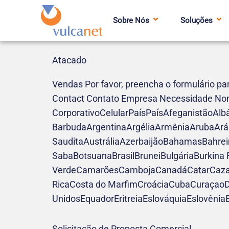
Sobre Nós
Soluções
Atacado
Vendas Por favor, preencha o formulário pa
Contact Contato Empresa Necessidade N
CorporativoCelularPaísPaísAfeganistãoAl
BarbudaArgentinaArgéliaArmêniaArubaArá
SauditaAustráliaAzerbaijãoBahamasBahrei
SabaBotsuanaBrasilBruneiBulgáriaBurkina
VerdeCamarõesCambojaCanadáCatarCazaqu
RicaCosta do MarfimCroáciaCubaCuraçaoDi
UnidosEquadorEritreiaEslováquiaEslovênia
Solicitação de Proposta Comercial