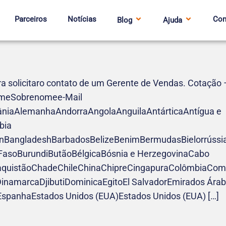
Parceiros
Notícias
Con
Blog
Ajuda
ra solicitaro contato de um Gerente de Vendas. Cotação 
omeSobrenomee-Mail
bâniaAlemanhaAndorraAngolaAnguilaAntárticaAntígua e
bia
nBangladeshBarbadosBelizeBenimBermudasBielorrússiaBo
 FasoBurundiButãoBélgicaBósnia e HerzegovinaCabo
istãoChadeChileChinaChipreCingapuraColômbiaComore
namarcaDjibutiDominicaEgitoEl SalvadorEmirados Ára
EspanhaEstados Unidos (EUA)Estados Unidos (EUA) […]