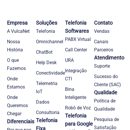
Empresa
Soluções
Telefonia
Contato
Softwares
A VulcaNet
Telefonia​
Vendas
PABX Virtual
Nossa
Omnichannel
Canais
História
Call Center
Parceiros
ChatBot
Atendimento
O que
URA
Help Desk
Suporte
Fazemos
Integração
Conectividade
Sucesso do
Onde
CTI
Telemetria
Cliente (SAC)
Estamos
Bina
IoT
Qualidade
Onde
Inteligente
Política de
Dados
Queremos
Robô de Voz
Qualidade
Consultoria
Chegar
Telefonia
Pesquisa de
Telefonia
Diferenciais
para Google
Satisfação
Fixa
Por que nos