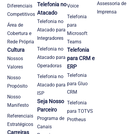
Assessoria de
Telefonia no
Diferenciais
Voice
Imprensa
Atacado
Competitivos
Telefonia
Telefonia no
Área de
para
Atacado para
Cobertura e
Microsoft
Integradores
Rede Própria
Teams
Telefonia no
Cultura
Telefonia
Atacado para
para CRM e
Nossos
Operadoras
ERP
Valores
Telefonia
Telefonia no
Nosso
para Gluo
Atacado para
Propósito
CRM
ISP
Nosso
Seja Nosso
Telefonia
Manifesto
Parceiro
para TOTVS
Referenciais
Programa de
Protheus
Estratégicos
Canais
Carreiras