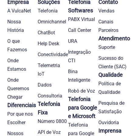
Empresa
Soluções
Telefonia
Contato
Softwares
A VulcaNet
Telefonia​
Vendas
PABX Virtual
Nossa
Omnichannel
Canais
História
Call Center
Parceiros
ChatBot
Atendimento
O que
URA
Help Desk
Suporte
Fazemos
Integração
Conectividade
Sucesso do
Onde
CTI
Telemetria
Cliente (SAC)
Estamos
Bina
IoT
Qualidade
Onde
Inteligente
Política de
Dados
Queremos
Robô de Voz
Qualidade
Consultoria
Chegar
Telefonia
Pesquisa de
Telefonia
Diferenciais
para Google
Satisfação
Fixa
Por que nos
e Microsoft
Número 0800
Escolher
Ouvidoria
Telefonia
Imprensa
API de Voz
Nossos
para Google