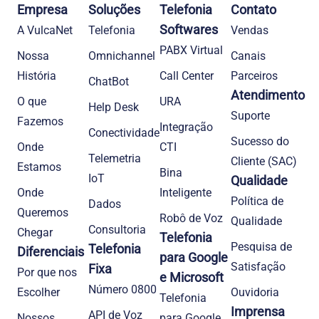
Empresa
Soluções
Telefonia
Contato
Softwares
A VulcaNet
Telefonia​
Vendas
PABX Virtual
Nossa
Omnichannel
Canais
História
Call Center
Parceiros
ChatBot
Atendimento
O que
URA
Help Desk
Suporte
Fazemos
Integração
Conectividade
Sucesso do
Onde
CTI
Telemetria
Cliente (SAC)
Estamos
Bina
IoT
Qualidade
Onde
Inteligente
Política de
Dados
Queremos
Robô de Voz
Qualidade
Consultoria
Chegar
Telefonia
Pesquisa de
Telefonia
Diferenciais
para Google
Satisfação
Fixa
Por que nos
e Microsoft
Número 0800
Escolher
Ouvidoria
Telefonia
Imprensa
API de Voz
Nossos
para Google