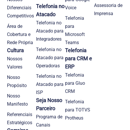
Assessoria de
Telefonia no
Diferenciais
Voice
Imprensa
Atacado
Competitivos
Telefonia
Telefonia no
Área de
para
Atacado para
Cobertura e
Microsoft
Integradores
Rede Própria
Teams
Telefonia no
Cultura
Telefonia
Atacado para
para CRM e
Nossos
Operadoras
ERP
Valores
Telefonia
Telefonia no
Nosso
para Gluo
Atacado para
Propósito
CRM
ISP
Nosso
Seja Nosso
Telefonia
Manifesto
Parceiro
para TOTVS
Referenciais
Programa de
Protheus
Estratégicos
Canais