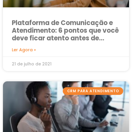
Plataforma de Comunicação e
Atendimento: 6 pontos que você
deve ficar atento antes de
contratar uma
Ler Agora »
21 de julho de 2021
CRM PARA ATENDIMENTO