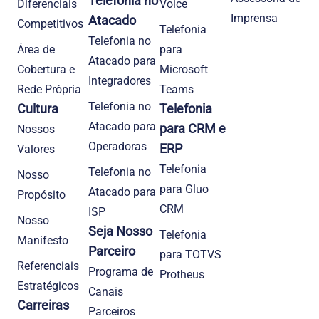
Telefonia no
Diferenciais
Voice
Imprensa
Atacado
Competitivos
Telefonia
Telefonia no
Área de
para
Atacado para
Cobertura e
Microsoft
Integradores
Rede Própria
Teams
Telefonia no
Cultura
Telefonia
Atacado para
para CRM e
Nossos
Operadoras
ERP
Valores
Telefonia
Telefonia no
Nosso
para Gluo
Atacado para
Propósito
CRM
ISP
Nosso
Seja Nosso
Telefonia
Manifesto
Parceiro
para TOTVS
Referenciais
Programa de
Protheus
Estratégicos
Canais
Carreiras
Parceiros