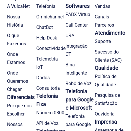
Softwares
A VulcaNet
Telefonia​
Vendas
PABX Virtual
Nossa
Omnichannel
Canais
História
Call Center
Parceiros
ChatBot
Atendimento
O que
URA
Help Desk
Suporte
Fazemos
Integração
Conectividade
Sucesso do
Onde
CTI
Telemetria
Cliente (SAC)
Estamos
Bina
IoT
Qualidade
Onde
Inteligente
Política de
Dados
Queremos
Robô de Voz
Qualidade
Consultoria
Chegar
Telefonia
Pesquisa de
Telefonia
Diferenciais
para Google
Satisfação
Fixa
Por que nos
e Microsoft
Número 0800
Escolher
Ouvidoria
Telefonia
Imprensa
API de Voz
Nossos
para Google
Assessoria de