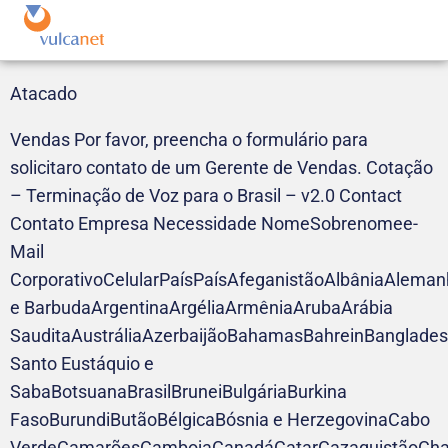
Atacado
Vendas Por favor, preencha o formulário para
solicitaro contato de um Gerente de Vendas. Cotação
– Terminação de Voz para o Brasil – v2.0 Contact
Contato Empresa Necessidade NomeSobrenomee-
Mail
CorporativoCelularPaísPaísAfeganistãoAlbâniaAlema
e BarbudaArgentinaArgéliaArmêniaArubaArábia
SauditaAustráliaAzerbaijãoBahamasBahreinBanglades
Santo Eustáquio e
SabaBotsuanaBrasilBruneiBulgáriaBurkina
FasoBurundiButãoBélgicaBósnia e HerzegovinaCabo
VerdeCamarõesCambojaCanadáCatarCazaquistãoChad