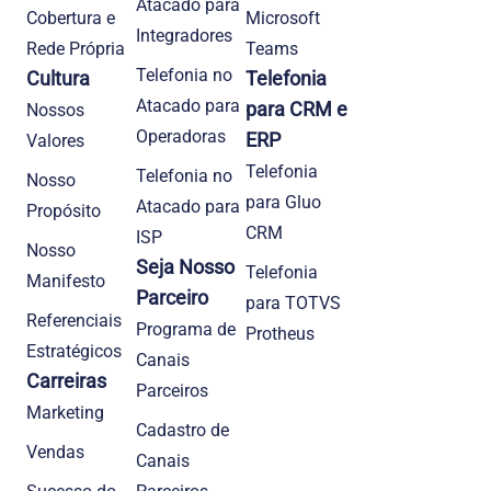
Atacado para
Cobertura e
Microsoft
Integradores
Rede Própria
Teams
Telefonia no
Cultura
Telefonia
Atacado para
para CRM e
Nossos
Operadoras
ERP
Valores
Telefonia
Telefonia no
Nosso
para Gluo
Atacado para
Propósito
CRM
ISP
Nosso
Seja Nosso
Telefonia
Manifesto
Parceiro
para TOTVS
Referenciais
Programa de
Protheus
Estratégicos
Canais
Carreiras
Parceiros
Marketing
Cadastro de
Vendas
Canais