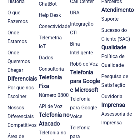
História
Call Center
Parceiros
ChatBot
Atendimento
O que
URA
Help Desk
Suporte
Fazemos
Integração
Conectividade
Sucesso do
Onde
CTI
Telemetria
Cliente (SAC)
Estamos
Bina
IoT
Qualidade
Onde
Inteligente
Política de
Dados
Queremos
Robô de Voz
Qualidade
Consultoria
Chegar
Telefonia
Pesquisa de
Telefonia
Diferenciais
para Google
Satisfação
Fixa
Por que nos
e Microsoft
Número 0800
Escolher
Ouvidoria
Telefonia
Imprensa
API de Voz
Nossos
para Google
Assessoria de
Telefonia no
Diferenciais
Voice
Imprensa
Atacado
Competitivos
Telefonia
Telefonia no
Área de
para