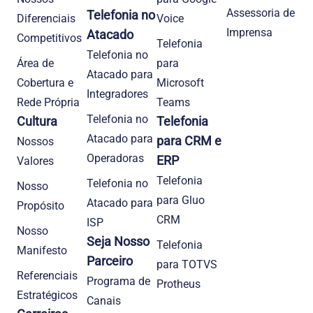
Assessoria de
Telefonia no
Diferenciais
Voice
Imprensa
Atacado
Competitivos
Telefonia
Telefonia no
Área de
para
Atacado para
Cobertura e
Microsoft
Integradores
Rede Própria
Teams
Telefonia no
Cultura
Telefonia
Atacado para
para CRM e
Nossos
Operadoras
ERP
Valores
Telefonia
Telefonia no
Nosso
para Gluo
Atacado para
Propósito
CRM
ISP
Nosso
Seja Nosso
Telefonia
Manifesto
Parceiro
para TOTVS
Referenciais
Programa de
Protheus
Estratégicos
Canais