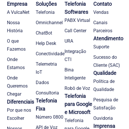
Empresa
Soluções
Telefonia
Contato
Softwares
A VulcaNet
Telefonia​
Vendas
PABX Virtual
Nossa
Omnichannel
Canais
História
Call Center
Parceiros
ChatBot
Atendimento
O que
URA
Help Desk
Suporte
Fazemos
Integração
Conectividade
Sucesso do
Onde
CTI
Telemetria
Cliente (SAC)
Estamos
Bina
IoT
Qualidade
Onde
Inteligente
Política de
Dados
Queremos
Robô de Voz
Qualidade
Consultoria
Chegar
Telefonia
Pesquisa de
Telefonia
Diferenciais
para Google
Satisfação
Fixa
Por que nos
e Microsoft
Número 0800
Escolher
Ouvidoria
Telefonia
Imprensa
API de Voz
Nossos
para Google