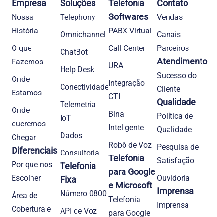
Empresa
Soluções
Telefonia
Contato
Softwares
Nossa
Telephony
Vendas
História
PABX Virtual
Omnichannel
Canais
O que
Call Center
Parceiros
ChatBot
Atendimento
Fazemos
URA
Help Desk
Sucesso do
Onde
Integração
Conectividade
Cliente
Estamos
CTI
Qualidade
Telemetria
Onde
Bina
Política de
IoT
queremos
Inteligente
Qualidade
Dados
Chegar
Robô de Voz
Pesquisa de
Diferenciais
Consultoria
Telefonia
Satisfação
Por que nos
Telefonia
para Google
Escolher
Ouvidoria
Fixa
e Microsoft
Imprensa
Número 0800
Área de
Telefonia
Imprensa
Cobertura e
API de Voz
para Google