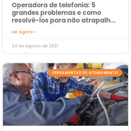
Operadora de telefonia: 5
grandes problemas e como
resolvê-los para não atrapalhar
as vendas em seu negócio
Ler Agora »
24 de agosto de 2021
FERRAMENTAS DE ATENDIMENTO