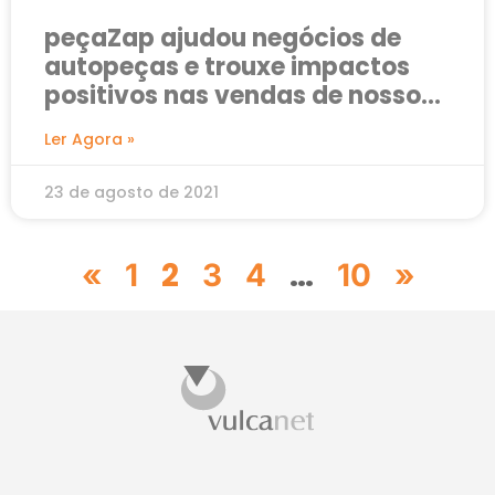
peçaZap ajudou negócios de
autopeças e trouxe impactos
positivos nas vendas de nossos
clientes; veja alguns deles
Ler Agora »
23 de agosto de 2021
2
…
«
1
3
4
10
»