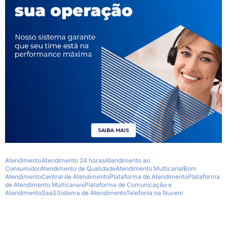
Atendimento
Atendimento 24 horas
Atendimento ao
Consumidor
Atendimento de Qualidade
Atendimento Multicanal
Bom
Atendimento
Central de Atendimento
Plataforma de Atendimento
Plataforma
de Atendimento Multicanais
Plataforma de Comunicação e
Atendimento
SaaS
Sistema de Atendimento
Telefonia na Nuvem