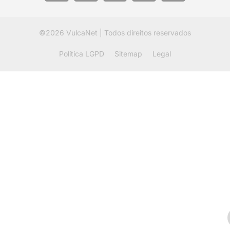
©2026
VulcaNet
| Todos direitos reservados
Política LGPD
Sitemap
Legal