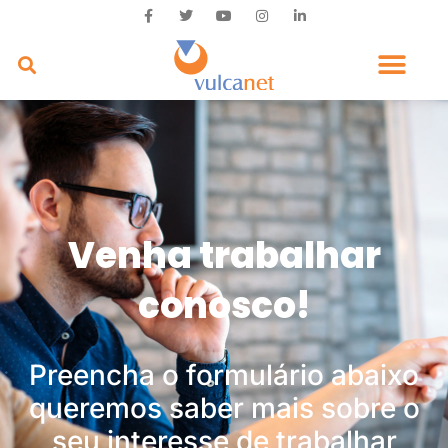
Venha trabalhar
conosco!
Preencha o formulário abaixo
queremos saber mais sobre o
seu interesse de trabalhar