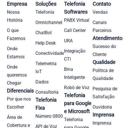
Empresa
Soluções
Telefonia
Contato
Softwares
Nossa
Telefonía
Vendas
História
PABX Virtual
Omnichannel
Canais
O que
Call Center
Parceiros
ChatBot
Atendimento
Fazemos
URA
Help Desk
Sucesso do
Onde
Integração
Conectividade
Cliente
Estamos
CTI
Qualidade
Telemetria
Onde
Bina
Política de
IoT
queremos
Inteligente
Qualidade
Dados
Chegar
Robô de Voz
Pesquisa de
Diferenciais
Consultoria
Telefonia
Satisfação
Por que nos
Telefonia
para Google
Escolher
Ouvidoria
Fixa
e Microsoft
Imprensa
Número 0800
Área de
Telefonia
Imprensa
Cobertura e
API de Voz
para Google