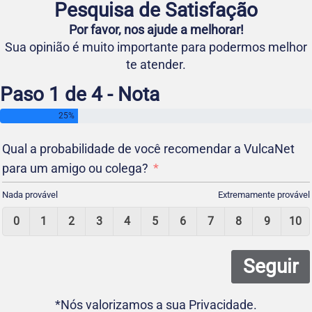
Pesquisa de Satisfação
Por favor, nos ajude a melhorar!
Sua opinião é muito importante para podermos melhor
te atender.
Paso 1 de 4 - Nota
25%
Qual a probabilidade de você recomendar a VulcaNet
para um amigo ou colega?
Nada provável
Extremamente provável
0
1
2
3
4
5
6
7
8
9
10
Seguir
*Nós valorizamos a sua Privacidade.