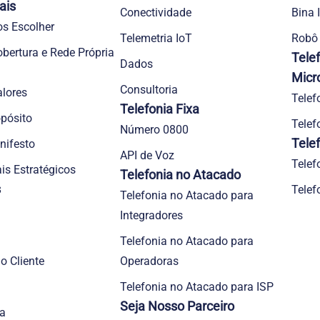
ais
Conectividade
Bina 
os Escolher
Telemetria IoT
Robô 
obertura e Rede Própria
Tele
Dados
Micr
Consultoria
lores
Telef
Telefonia Fixa
pósito
Telef
Número 0800
Tele
nifesto
API de Voz
Telef
is Estratégicos
Telefonia no Atacado
s
Telef
Telefonia no Atacado para
Integradores
Telefonia no Atacado para
o Cliente
Operadoras
Telefonia no Atacado para ISP
Seja Nosso Parceiro
a