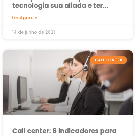
tecnologia sua aliada e ter
sucesso nos negócios
Ler Agora »
14 de junho de 2021
CALL CENTER
Call center: 6 indicadores para