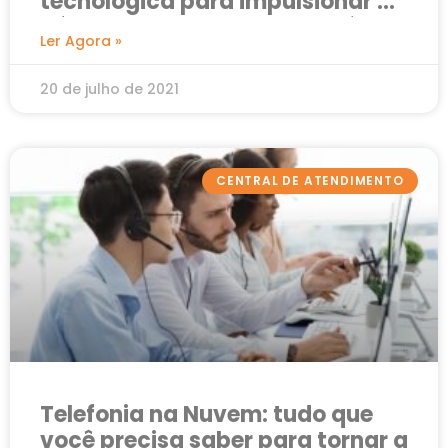
tecnológica para impulsionar os
números dentro do seu negócio
Ler Agora »
20 de julho de 2021
CENTRAL DE ATENDIMENTO
Telefonia na Nuvem: tudo que
você precisa saber para tornar a