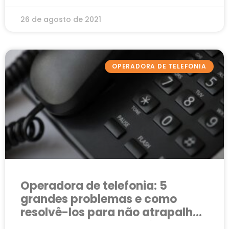
26 de agosto de 2021
OPERADORA DE TELEFONIA
Operadora de telefonia: 5
grandes problemas e como
resolvê-los para não atrapalhar
as vendas em seu negócio