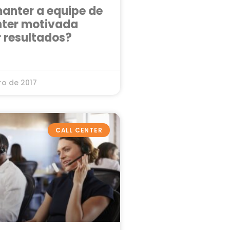
nter a equipe de
nter motivada
r resultados?
ro de 2017
CALL CENTER