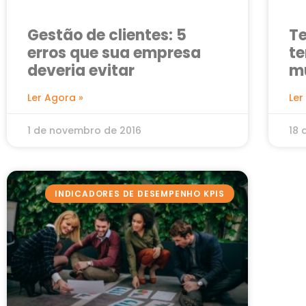
Gestão de clientes: 5
Te
erros que sua empresa
te
deveria evitar
m
Ler Agora »
Ler
1 de novembro de 2016
18 
INDICADORES DE DESEMPENHO KPIS