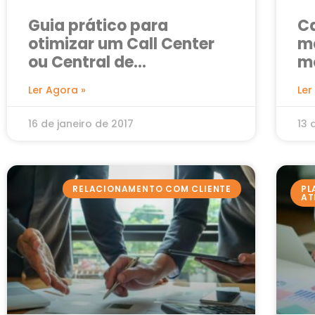
Guia prático para
Ca
otimizar um Call Center
m
ou Central de
m
Atendimento
Ler Agora »
Ler
16 de janeiro de 2017
13 
RELACIONAMENTO COM CLIENTE
PL
AT