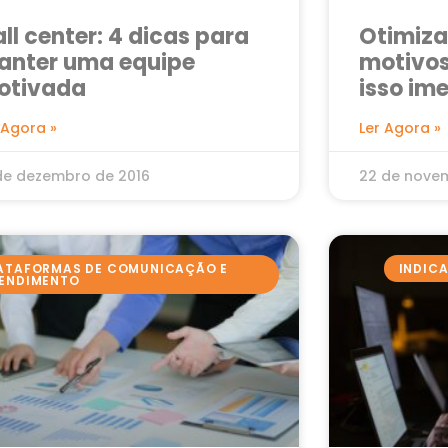
ll center: 4 dicas para
Otimizar
anter uma equipe
motivos
otivada
isso im
 Agora »
Ler Agora »
de dezembro de 2016
22 de nove
ATAFORMAS DE COMUNICAÇÃO E
INDIC
ENDIMENTO