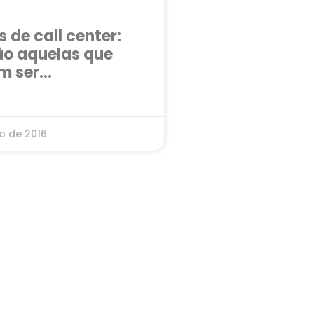
 de call center:
ão aquelas que
m ser
radas?
o de 2016