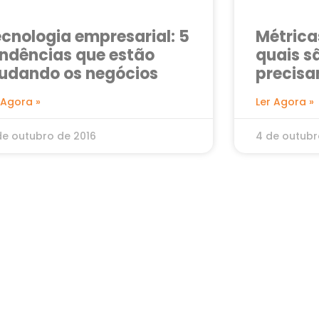
cnologia empresarial: 5
Métricas
ndências que estão
quais s
udando os negócios
precisa
monito
 Agora »
Ler Agora »
de outubro de 2016
4 de outubr