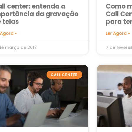
ll center: entenda a
Como ma
mportância da gravação
Call Ce
 telas
para te
 Agora »
Ler Agora »
de março de 2017
7 de feverei
CALL CENTER