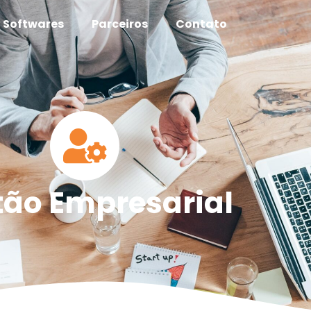
Softwares
Parceiros
Contato
tão Empresarial