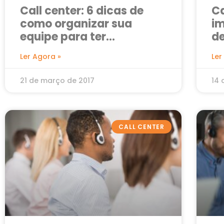
Call center: 6 dicas de
Ca
como organizar sua
i
equipe para ter
de
resultados
Ler Agora »
Ler
21 de março de 2017
14 
CALL CENTER