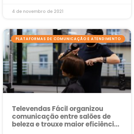
4 de novembro de 2021
PLATAFORMAS DE COMUNICAÇÃO E ATENDIMENTO
Televendas Fácil organizou
comunicação entre salões de
beleza e trouxe maior eficiência
à gestão