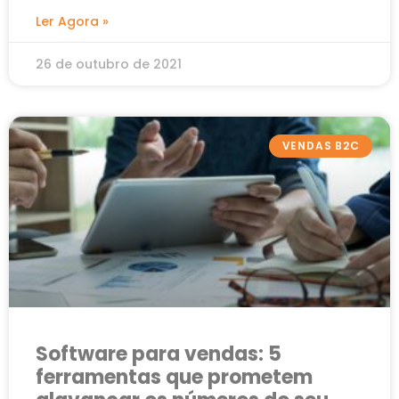
de todos os tamanhos
Ler Agora »
26 de outubro de 2021
VENDAS B2C
Software para vendas: 5
ferramentas que prometem