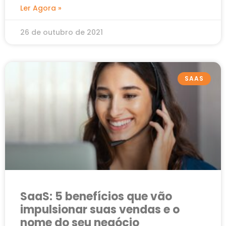
de todos os tamanhos
Ler Agora »
26 de outubro de 2021
SAAS
SaaS: 5 benefícios que vão
impulsionar suas vendas e o
nome do seu negócio