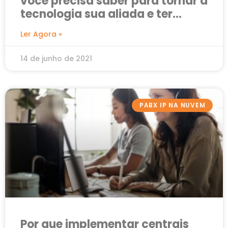
você precisa saber para tornar a
tecnologia sua aliada e ter
sucesso nos negócios
Ler Agora »
14 de junho de 2021
PABX IP NA NUVEM
Por que implementar centrais