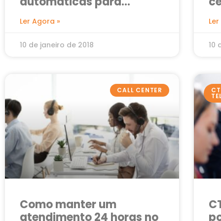
automáticas para
ce
melhorar o atendimento
Ler Agora »
Ler
10 de janeiro de 2018
10 
CALL CENTER
CT
TE
Como manter um
CT
atendimento 24 horas no
p