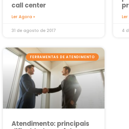
call center
pr
t
Ler Agora »
Ler
31 de agosto de 2017
4 d
FERRAMENTAS DE ATENDIMENTO
Atendimento: principais