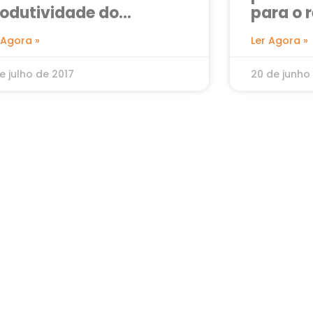
odutividade do
para o 
elevendas
 Agora »
Ler Agora »
e julho de 2017
20 de junho