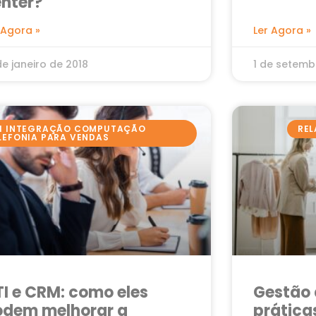
nter?
 Agora »
Ler Agora »
de janeiro de 2018
1 de setemb
I INTEGRAÇÃO COMPUTAÇÃO
REL
LEFONIA PARA VENDAS
I e CRM: como eles
Gestão d
odem melhorar a
prática