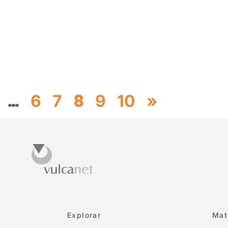
…
8
6
7
9
10
»
Explorar
Mat