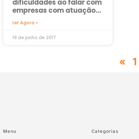
dificuldades ao falar com
empresas com atuação
nacional
Ler Agora »
19 de junho de 2017
«
1
Menu
Categorias