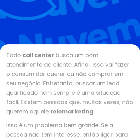
Todo
call center
busca um bom
atendimento ao cliente. Afinal, isso vai fazer
o consumidor querer ou não comprar em
seu negócio. Entretanto, buscar um lead
qualificado nem sempre é uma situação
fácil. Existem pessoas que, muitas vezes, não
querem aquele
telemarketing
.
Isso é um problema bem grande. Se a
pessoa não tem interesse, então ligar para