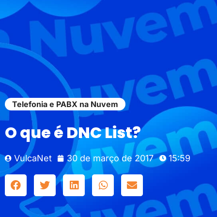
Telefonia e PABX na Nuvem
O que é DNC List?
VulcaNet
30 de março de 2017
15:59