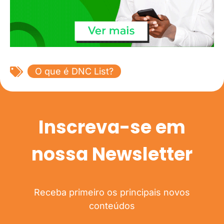
O que é DNC List?
Inscreva-se em
nossa Newsletter
Receba primeiro os principais novos
conteúdos