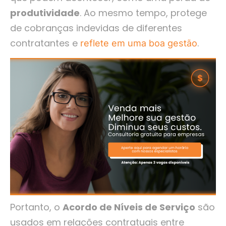
produtividade
. Ao mesmo tempo, protege
de cobranças indevidas de diferentes
contratantes e
.
reflete em uma boa gestão
Portanto, o
Acordo de Níveis de Serviço
são
usados em relações contratuais entre