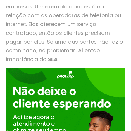
empresas. Um exemplo claro está na
relação com as operadoras de telefonia ou
internet. Elas oferecem um serviço
contratado, então os clientes precisam
pagar por eles. Se uma das partes não faz o
combinado, há problemas. Aí então
importância do
SLA
.