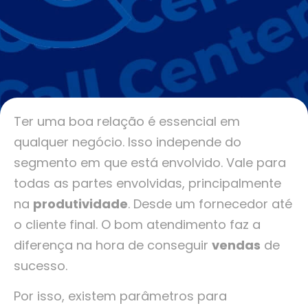
Ter uma boa relação é essencial em
qualquer negócio. Isso independe do
segmento em que está envolvido. Vale para
todas as partes envolvidas, principalmente
na
produtividade
. Desde um fornecedor até
o cliente final. O bom atendimento faz a
diferença na hora de conseguir
vendas
de
sucesso.
Por isso, existem parâmetros para