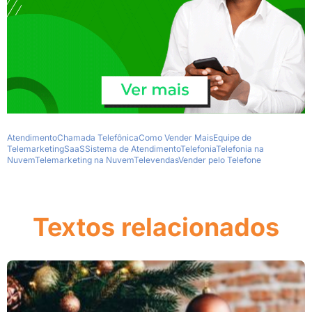
Atendimento
Chamada Telefônica
Como Vender Mais
Equipe de
Telemarketing
SaaS
Sistema de Atendimento
Telefonia
Telefonia na
Nuvem
Telemarketing na Nuvem
Televendas
Vender pelo Telefone
Textos relacionados