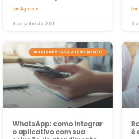
atendimento para ter
n
Ler Agora »
Ler
sucesso em seu negócio
9 de junho de 2021
11 
WHATSAPP PARA ATENDIMENTO
WhatsApp: como integrar
R
o aplicativo com sua
é 