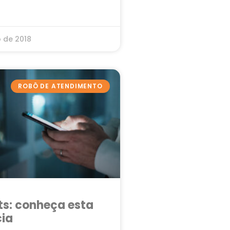
o
o de 2018
ROBÔ DE ATENDIMENTO
s: conheça esta
ia