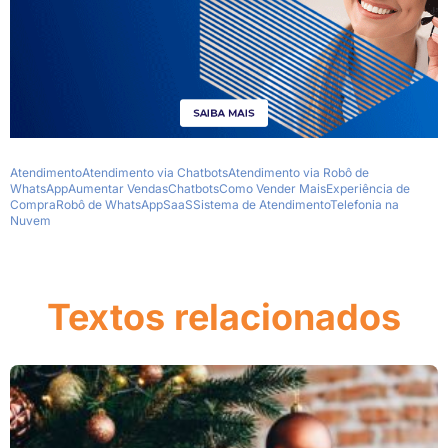
Atendimento
Atendimento via Chatbots
Atendimento via Robô de
WhatsApp
Aumentar Vendas
Chatbots
Como Vender Mais
Experiência de
Compra
Robô de WhatsApp
SaaS
Sistema de Atendimento
Telefonia na
Nuvem
Textos relacionados