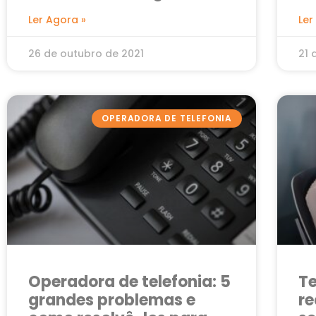
para ajudar empresas de
c
Ler Agora »
Ler
todos os tamanhos
26 de outubro de 2021
21 
OPERADORA DE TELEFONIA
Operadora de telefonia: 5
Te
grandes problemas e
re