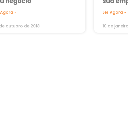
u negócio
sua em
 Agora »
Ler Agora »
de outubro de 2018
10 de janeir