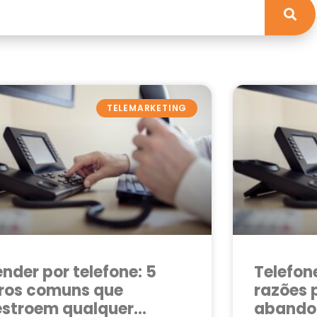
TELEMARKETING
nder por telefone: 5
Telefon
rros comuns que
razões 
estroem qualquer
abandon