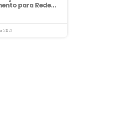
ento para Redes
ermercados
e 2021