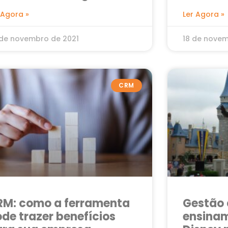
 Agora »
Ler Agora »
de novembro de 2021
18 de novem
CRM
RM: como a ferramenta
Gestão 
de trazer benefícios
ensinam