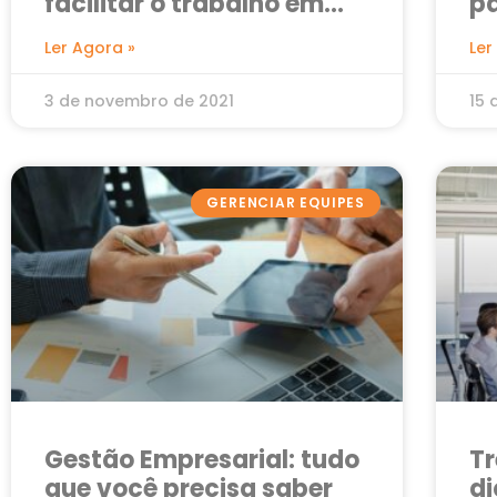
facilitar o trabalho em
p
equipe no dia a dia
Ler Agora »
Ler
3 de novembro de 2021
15 
GERENCIAR EQUIPES
Gestão Empresarial: tudo
Tr
que você precisa saber
di