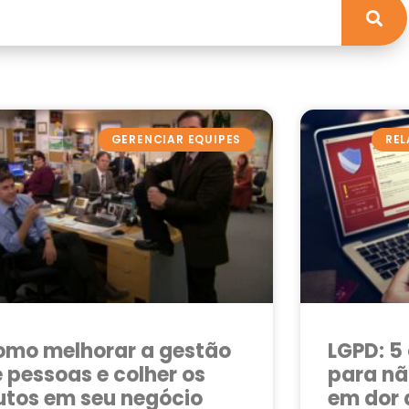
GERENCIAR EQUIPES
REL
omo melhorar a gestão
LGPD: 5
 pessoas e colher os
para nã
utos em seu negócio
em dor 