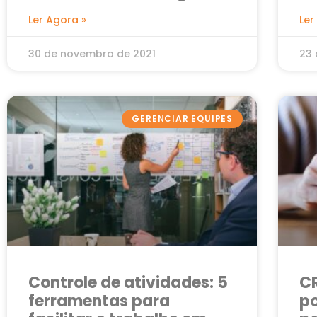
Ler Agora »
Ler
30 de novembro de 2021
23 
GERENCIAR EQUIPES
Controle de atividades: 5
C
ferramentas para
po