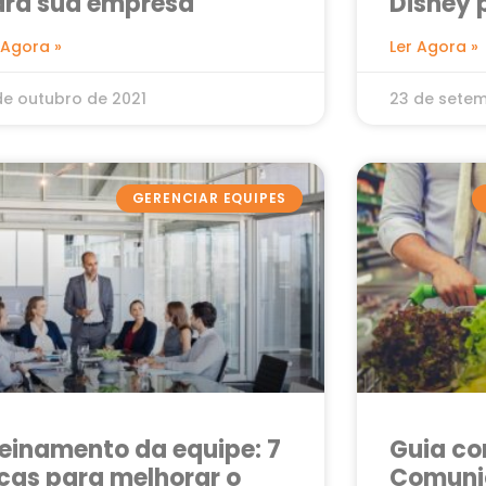
ara sua empresa
Disney 
seu neg
 Agora »
Ler Agora »
de outubro de 2021
23 de setem
GERENCIAR EQUIPES
einamento da equipe: 7
Guia co
cas para melhorar o
Comuni