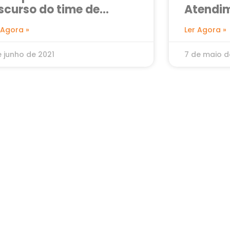
scurso do time de
Atendim
endas
de Sup
 Agora »
Ler Agora »
e junho de 2021
7 de maio d