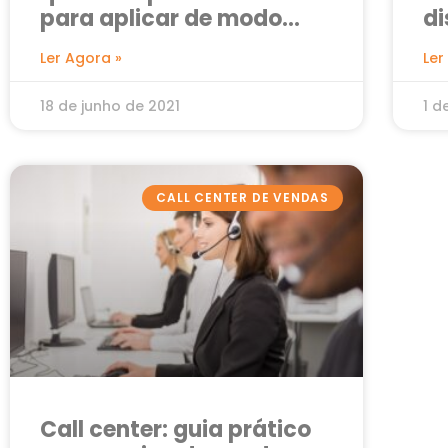
para aplicar de modo
di
eficaz e ter resultados em
v
Ler Agora »
Ler
seu negócio
18 de junho de 2021
1 d
CALL CENTER DE VENDAS
Call center: guia prático