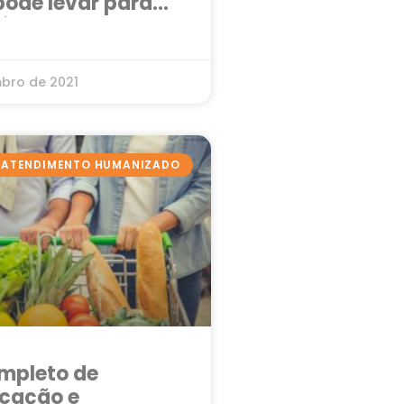
pode levar para
ócio
bro de 2021
ATENDIMENTO HUMANIZADO
mpleto de
cação e