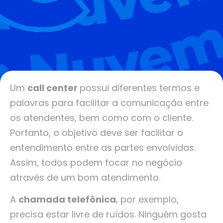
Um
call center
possui diferentes termos e
palavras para facilitar a comunicação entre
os atendentes, bem como com o cliente.
Portanto, o objetivo deve ser facilitar o
entendimento entre as partes envolvidas.
Assim, todos podem focar no negócio
através de um bom atendimento.
A
chamada telefônica
, por exemplo,
precisa estar livre de ruídos. Ninguém gosta