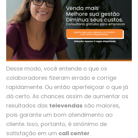
Desse modo, você entende o que os
colaboradores fizeram errado e corrige
rapidamente. Ou então aperfeiçoar o que já
dá certo. As chances assim de aumentar os
resultados das
televendas
são maiores,
pois garante um bom atendimento ao
cliente. Isso, portanto, é sinônimo de
satisfação em um
call center
.