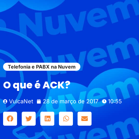
Telefonia e PABX na Nuvem
O que é ACK?
VulcaNet
28 de março de 2017
10:55