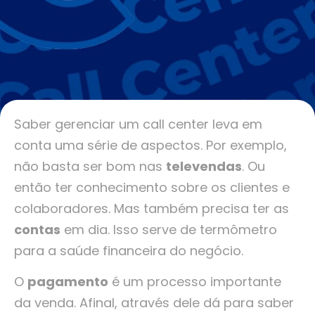
Saber gerenciar um call center leva em
conta uma série de aspectos. Por exemplo,
não basta ser bom nas
televendas
. Ou
então ter conhecimento sobre os clientes e
colaboradores. Mas também precisa ter as
contas
em dia. Isso serve de termômetro
para a saúde financeira do negócio.
O
pagamento
é um processo importante
da venda. Afinal, através dele dá para saber