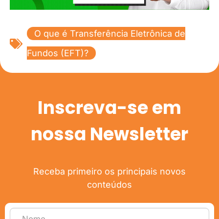
O que é Transferência Eletrônica de
Fundos (EFT)?
Inscreva-se em
nossa Newsletter
Receba primeiro os principais novos
conteúdos